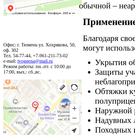
обычной – неа
Применение
Благодаря сво
Офис: г. Тюмень ул. Хохрякова, 50,
могут использ
оф. 302
Тел. 54-77-44, +7-961-211-73-02
Укрытия об
e-mail:
tvoggena@mail.ru
Режим работы: пн.-пт. с 10:00 до
Защиты уча
17:00, вых.: сб.,вс.
неблагопр
Обтяжки ку
полуприце
Наружной 
Надувных л
Походных и