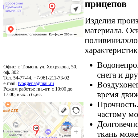
прицепов
Изделия произ
материала. О
поливинилхло
характеристик
Водонепро
Офис: г. Тюмень ул. Хохрякова, 50,
оф. 302
снега и др
Тел. 54-77-44, +7-961-211-73-02
Воздухонеп
e-mail:
tvoggena@mail.ru
Режим работы: пн.-пт. с 10:00 до
время движ
17:00, вых.: сб.,вс.
Прочность.
частому мо
Долговечно
ткань може