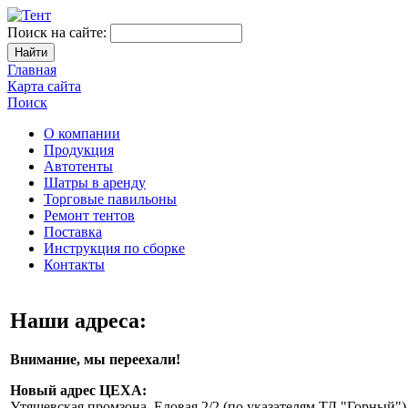
Поиск на сайте:
Главная
Карта сайта
Поиск
О компании
Продукция
Автотенты
Шатры в аренду
Торговые павильоны
Ремонт тентов
Поставка
Инструкция по сборке
Контакты
Наши адреса:
Внимание, мы переехали!
Новый адрес ЦЕХА:
Утяшевская промзона, Еловая 2/2 (по указателям ТД "Горный")